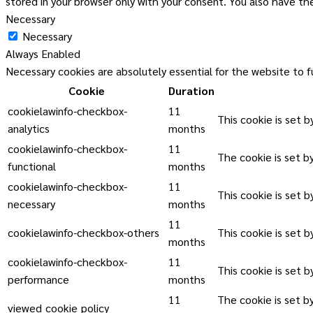
stored in your browser only with your consent. You also have t
Necessary
Necessary
Always Enabled
Necessary cookies are absolutely essential for the website to f
Cookie
Duration
cookielawinfo-checkbox-
11
This cookie is set 
analytics
months
cookielawinfo-checkbox-
11
The cookie is set b
functional
months
cookielawinfo-checkbox-
11
This cookie is set 
necessary
months
11
cookielawinfo-checkbox-others
This cookie is set 
months
cookielawinfo-checkbox-
11
This cookie is set 
performance
months
11
The cookie is set b
viewed_cookie_policy