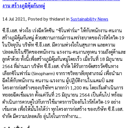
งาน สร้างภูมิคุ้มกันหมู่
14 Jul 2021, Posted by
thidarat
in
Sustainability News
ซี.อี.เอส. ห่วงใย เร่งฉีดวัคซีน “ซิโนฟาร์ม” ให้กับพนักงาน-คนงาน
สร้างภูมิคุ้มกันหมู่ ด้วยสถานการณ์การแพร่ระบาดของไวรัสโควิด-19
ในปัจจุบัน บริษัท ซี.อี.เอส. มีความห่วงใยในสุขภาพ และความ
ปลอดภัยในชีวิตของพนักงาน แรงงาน-คนงานทุกคน รวมถึงคู่ค้าและ
ลูกค้าด้วย ทั้งนี้เพื่อสร้างภูมิคุ้มกันหมู่โดยเร็ว เมื่อวันที่ 18 มิถุนายน
2564 ที่ผ่านมา บริษัท ซี.อี.เอส. จำกัด ได้รับการจัดสรรวัคซีนทาง
เลือกซิโนฟาร์ม (Sinopharm) จากราชวิทยาลัยจุฬาภรณ์ เพื่อนำมา
ฉีดให้กับพนักงาน คนงาน-แรงงาน ผู้ปฏิบัติงานในแคมป์ และ
โครงการก่อสร้างของบริษัทฯ มากกว่า 1,200 คน โดยเริ่มดำเนินการ
ทยอยฉีดเข็มแรก ตั้งแต่วันที่ 25 มิถุนายน 2564 เป็นต้นไป พร้อม
ดำเนินการควบคู่ไปกับการใช้มาตรการปัองกันไวรัสโควิด-19 อย่าง
เข้มงวด เพื่อให้มั่นใจได้ว่า ทุกโครงการก่อสร้าง ของบริษัท ซี.อี.เอส.
จำกัด มีความปลอดภัย อุ่นใจในการทำงาน...