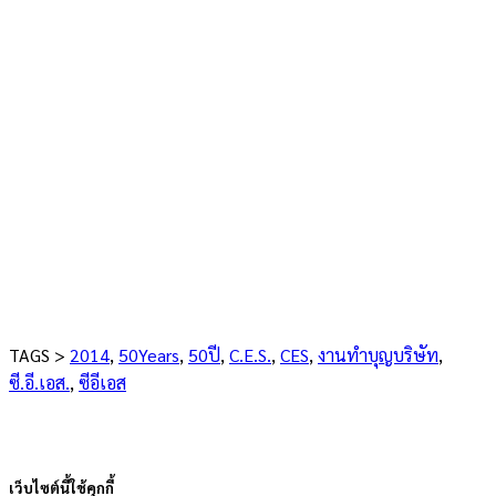
TAGS >
2014
,
50Years
,
50ปี
,
C.E.S.
,
CES
,
งานทำบุญบริษัท
,
ซี.อี.เอส.
,
ซีอีเอส
เว็บไซต์นี้ใช้คุกกี้