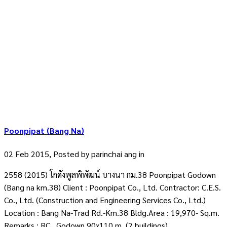
Poonpipat (Bang Na)
02 Feb 2015, Posted by
parinchai ang
in
2558 (2015) โกดังพูลพิพัฒน์ บางนา กม.38 Poonpipat Godown
(Bang na km.38) Client : Poonpipat Co., Ltd. Contractor: C.E.S.
Co., Ltd. (Construction and Engineering Services Co., Ltd.)
Location : Bang Na-Trad Rd.-Km.38 Bldg.Area : 19,970- Sq.m.
Remarks : RC , Godown 90x110 m. (2 buildings)...