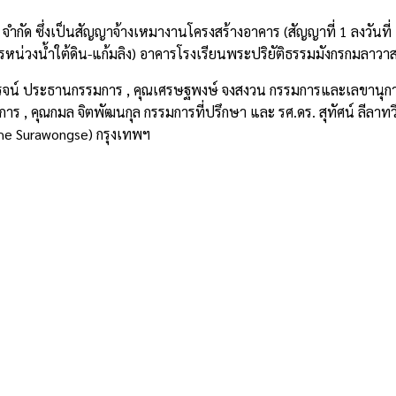
. จำกัด ซึ่งเป็นสัญญาจ้างเหมางานโครงสร้างอาคาร (สัญญาที่ 1 ลงวันท
หน่วงน้ำใต้ดิน-แก้มลิง) อาคารโรงเรียนพระปริยัติธรรมมังกรกมลาวาสว
จน์ ประธานกรรมการ , คุณเศรษฐพงษ์ จงสงวน กรรมการและเลขานุการ
ัดการ , คุณกมล จิตพัฒนกุล กรรมการที่ปรึกษา และ รศ.ดร. สุทัศน์ ลีลาทวี
The Surawongse) กรุงเทพฯ